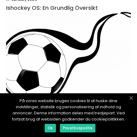
Ishockey OS: En Grundlig Översikt
På vores website bruges cookies til at huske dine
redaktionel
indstillinger, statistik og personalisering af indhold og
17. January 2024
annoncer. Denne information deles med tredjepart. Ved
Tysklands Målvakt - En Översikt
fortsat brug af websiden godkender du cookiepolitikken.
Ok
Privatlivspolitik