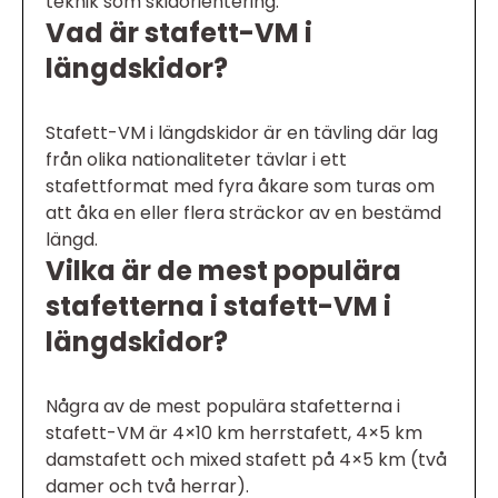
teknik som skidorientering.
Vad är stafett-VM i
längdskidor?
Stafett-VM i längdskidor är en tävling där lag
från olika nationaliteter tävlar i ett
stafettformat med fyra åkare som turas om
att åka en eller flera sträckor av en bestämd
längd.
Vilka är de mest populära
stafetterna i stafett-VM i
längdskidor?
Några av de mest populära stafetterna i
stafett-VM är 4×10 km herrstafett, 4×5 km
damstafett och mixed stafett på 4×5 km (två
damer och två herrar).