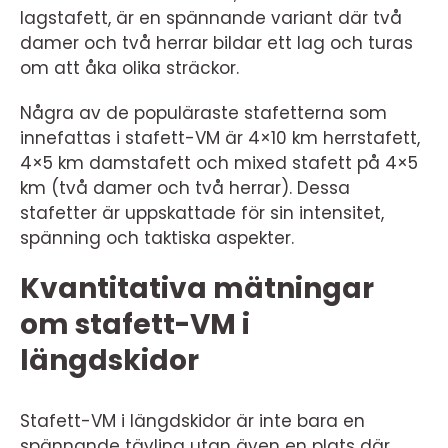
lagstafett, är en spännande variant där två
damer och två herrar bildar ett lag och turas
om att åka olika sträckor.
Några av de populäraste stafetterna som
innefattas i stafett-VM är 4×10 km herrstafett,
4×5 km damstafett och mixed stafett på 4×5
km (två damer och två herrar). Dessa
stafetter är uppskattade för sin intensitet,
spänning och taktiska aspekter.
Kvantitativa mätningar
om stafett-VM i
längdskidor
Stafett-VM i längdskidor är inte bara en
spännande tävling utan även en plats där