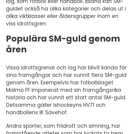
lag, som fotboll eller handboll. Ibland kan SM-
guldet också ha olika kategorier och delas ut i
olika viktklasser eller åldersgrupper inom en
viss idrottsgren.
Populära SM-guld genom
åren
Vissa idrottsgrenar och lag har blivit kända för
sina framgångar och har vunnit flera SM-guld
genom åren. Exempelvis har fotbollslaget
Malmö FF imponerat med sin framgångsrika
historia och har vunnit ett stort antal SM-guld.
Detsamma gäller ishockeyns HV71 och
handbollens IK Sävehof.
Andra sporter, som friidrott och simning, har
framstående atleter som har lyckats ta hem