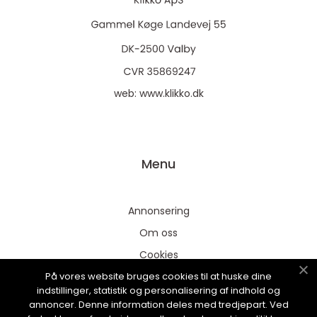
web:
www.klikko.dk
Menu
Annonsering
Om oss
Cookies
På vores website bruges cookies til at huske dine
Kontakta oss
indstillinger, statistik og personalisering af indhold og
Sitemap
annoncer. Denne information deles med tredjepart. Ved