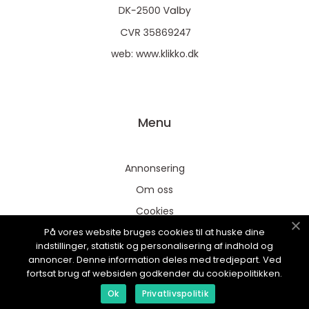
web:
www.klikko.dk
Menu
Annonsering
Om oss
Cookies
På vores website bruges cookies til at huske dine
Kontakta oss
indstillinger, statistik og personalisering af indhold og
Sitemap
annoncer. Denne information deles med tredjepart. Ved
fortsat brug af websiden godkender du cookiepolitikken.
Ok
Privatlivspolitik