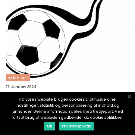
redaktionel
17. January 2024
Tysklands Målvakt - En Översikt
På vores website bruges cookies til at huske dine
indstillinger, statistik og personalisering af indhold og
annoncer. Denne information deles med tredjepart. Ved
fortsat brug af websiden godkender du cookiepolitikken.
Ok
Privatlivspolitik
SPORTTAVLAN.
se