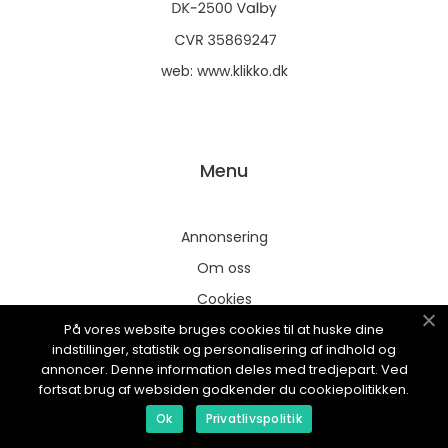
web:
www.klikko.dk
Menu
Annonsering
Om oss
Cookies
På vores website bruges cookies til at huske dine
Kontakta oss
indstillinger, statistik og personalisering af indhold og
Sitemap
annoncer. Denne information deles med tredjepart. Ved
fortsat brug af websiden godkender du cookiepolitikken.
Ok
Privatlivspolitik