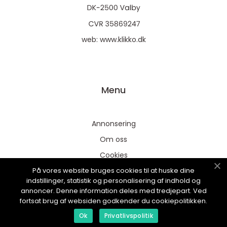
web:
www.klikko.dk
Menu
Annonsering
Om oss
Cookies
På vores website bruges cookies til at huske dine
Kontakta oss
indstillinger, statistik og personalisering af indhold og
Sitemap
annoncer. Denne information deles med tredjepart. Ved
fortsat brug af websiden godkender du cookiepolitikken.
Ok
Privatlivspolitik