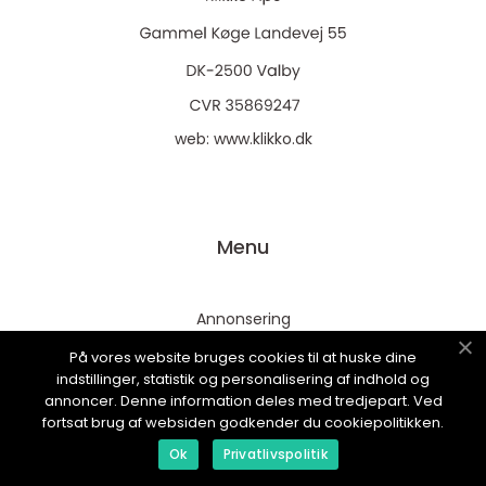
web:
www.klikko.dk
Menu
Annonsering
Om oss
På vores website bruges cookies til at huske dine
indstillinger, statistik og personalisering af indhold og
Cookies
annoncer. Denne information deles med tredjepart. Ved
Kontakta oss
fortsat brug af websiden godkender du cookiepolitikken.
Sitemap
Ok
Privatlivspolitik