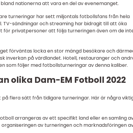
et bland nationerna att vara en del av evenemanget.
gare turneringar har sett miljontals fotbollsfans från hela
 TV-sändningar och streaming har bidragit till att öka
t för privatpersoner att följa turneringen även om de int
get förväntas locka en stor mängd besökare och därme
 inverkan på värdlandet. Hotell, restauranger och andr
n som följer med fotbollsturneringar av denna kaliber.
an olika Dam-EM Fotboll 2022
 på flera sätt från tidigare turneringar. Här är några vikti
otboll arrangeras av ett specifikt land eller en samling a
ör organiseringen av turneringen och marknadsföringen a