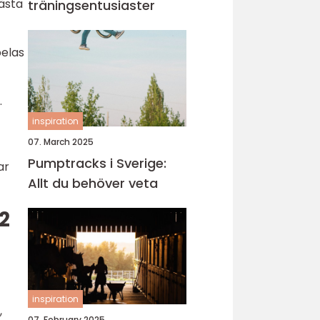
bästa
träningsentusiaster
pelas
.
inspiration
07. March 2025
Pumptracks i Sverige:
ar
Allt du behöver veta
2
inspiration
,
07. February 2025