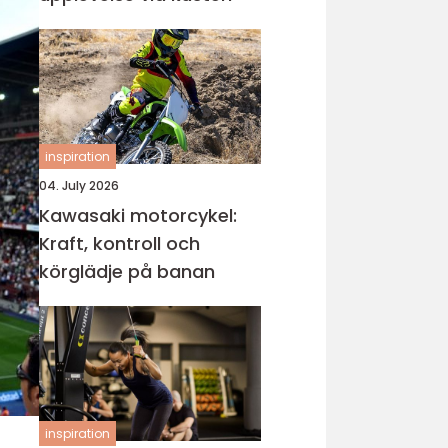
inspiration
04. July 2026
Kawasaki motorcykel:
Kraft, kontroll och
körglädje på banan
inspiration