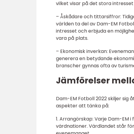
vilket visar på det stora intress
– Åskådare och tittarsiffror: Tidi
världen ta del av Dam-EM Fotboll.
intresset och erbjuda en möjlighe
vara på plats.
– Ekonomisk inverkan: Eveneman
generera en betydande ekonomisk
branscher gynnas ofta av turisme
Jämförelser mell
Dam-EM Fotboll 2022 skiljer sig åt
aspekter att tänka på:
1. Arrangörskap: Varje Dam-EM i f
värdnationer. Värdlandet står f
evenemanget.