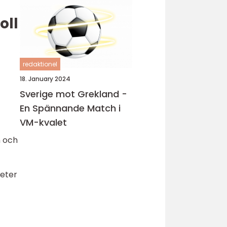
oll
redaktionel
18. January 2024
Sverige mot Grekland -
En Spännande Match i
VM-kvalet
n och
heter