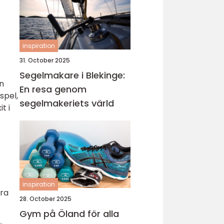
inspiration
31. October 2025
Segelmakare i Blekinge:
ln
En resa genom
spel,
segelmakeriets värld
t i
inspiration
gra
28. October 2025
Gym på Öland för alla