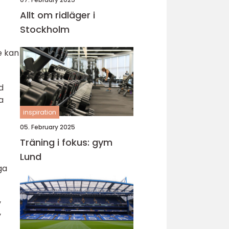
Allt om ridläger i
Stockholm
e kan
d
a
inspiration
05. February 2025
Träning i fokus: gym
Lund
ga
v
v