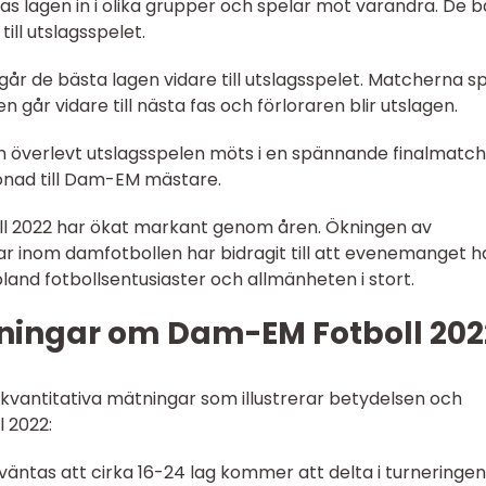
as lagen in i olika grupper och spelar mot varandra. De 
ill utslagsspelet.
 går de bästa lagen vidare till utslagsspelet. Matcherna s
 går vidare till nästa fas och förloraren blir utslagen.
om överlevt utslagsspelen möts i en spännande finalmatch
onad till Dam-EM mästare.
ll 2022 har ökat markant genom åren. Ökningen av
r inom damfotbollen har bidragit till att evenemanget h
bland fotbollsentusiaster och allmänheten i stort.
ningar om Dam-EM Fotboll 202
kvantitativa mätningar som illustrerar betydelsen och
 2022:
väntas att cirka 16-24 lag kommer att delta i turneringen