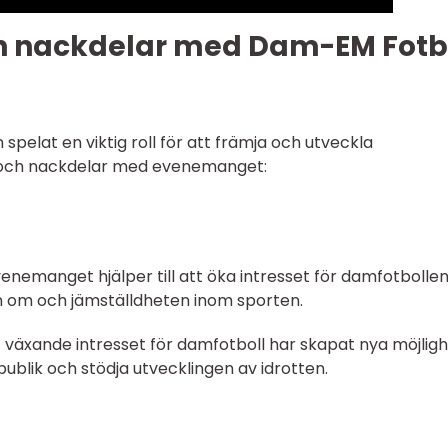
och nackdelar med Dam-EM Fotb
pelat en viktig roll för att främja och utveckla
- och nackdelar med evenemanget:
Evenemanget hjälper till att öka intresset för damfotbolle
en om och jämställdheten inom sporten.
 växande intresset för damfotboll har skapat nya möjlig
ublik och stödja utvecklingen av idrotten.