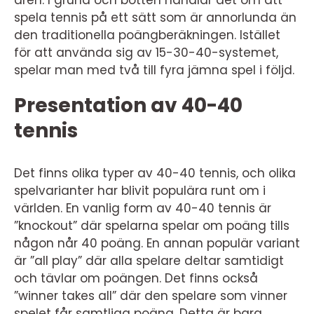
åren. I grund och botten handlar det om att
spela tennis på ett sätt som är annorlunda än
den traditionella poängberäkningen. Istället
för att använda sig av 15-30-40-systemet,
spelar man med två till fyra jämna spel i följd.
Presentation av 40-40
tennis
Det finns olika typer av 40-40 tennis, och olika
spelvarianter har blivit populära runt om i
världen. En vanlig form av 40-40 tennis är
”knockout” där spelarna spelar om poäng tills
någon når 40 poäng. En annan populär variant
är ”all play” där alla spelare deltar samtidigt
och tävlar om poängen. Det finns också
”winner takes all” där den spelare som vinner
spelet får samtliga poäng. Detta är bara